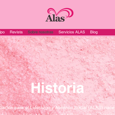
ipo
Revista
Sobre nosotras
Servicios ALAS
Blog
Historia
iación para el Liderazgo y Ascenso Social (ALAS) nace 