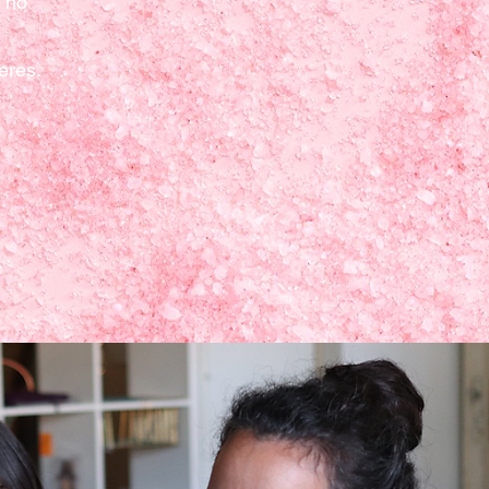
 no
eres.