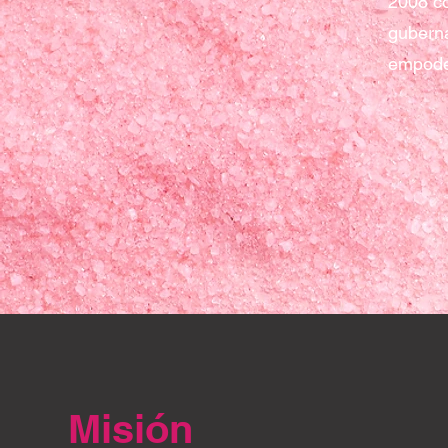
2008 c
guberna
empoder
Misión