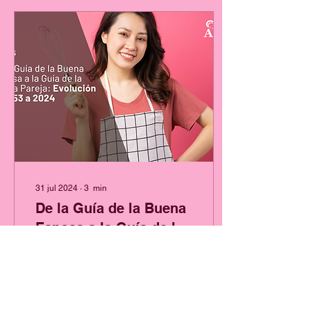
31 jul 2024
∙
3
min
De la Guía de la Buena
Esposa a la Guía de la
Buena Pareja:
En 1953, la "Guía de la
Evolución de 1953 a
Buena Esposa"
proporcionaba
2024
instrucciones detalladas
para las mujeres sobre