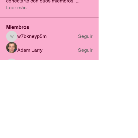
conectarte con otros miembros,
...
Leer más
Miembros
w7bkneyp5m
Seguir
w7bkneyp5m
Adam Larry
Seguir
taysom.jamez
Seguir
taysom.jamez
ellerbeulah7
Seguir
ellerbeulah7
r8q91fw4iq
Seguir
r8q91fw4iq
Ver todos los miembros (27)
Cuando una mujer vuela,
transforma su vida, su entorno y