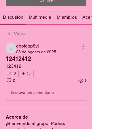
Unirse
Discusión
Multimedia
Miembros
Acerca de
Volver
eboiqqp8yj
eboiqqp8yj
28 de agosto de 2025
12412412
123412
0
0
1
Escreva um comentário
Acerca de
¡Bienvenido al grupo! Podrás