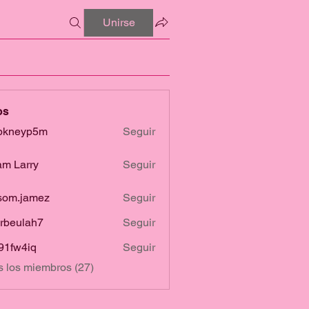
Unirse
os
bkneyp5m
Seguir
yp5m
m Larry
Seguir
som.jamez
Seguir
jamez
erbeulah7
Seguir
ulah7
91fw4iq
Seguir
4iq
s los miembros (27)