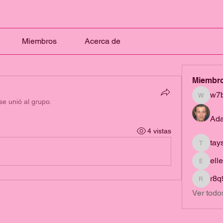
Miembros
Acerca de
Miembr
w7
w7bkne
se unió al grupo.
Ada
4 vistas
tay
taysom.
ell
ellerbe
r8q
r8q91fw
Ver todo